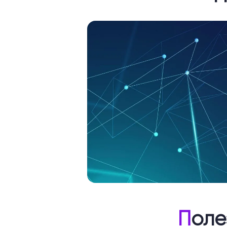
П
оле