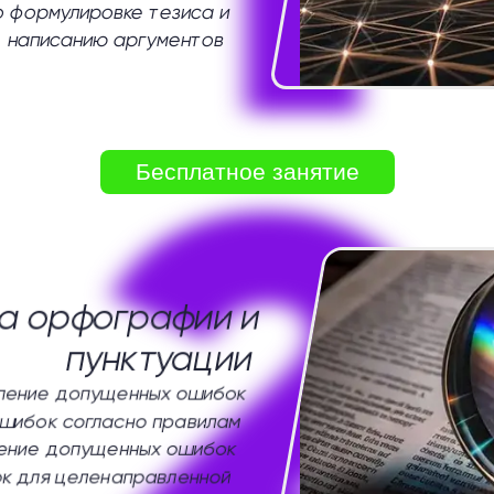
о формулировке тезиса и
написанию аргументов
2
Бесплатное занятие
а орфографии и
пунктуации
ление допущенных ошибок
шибок согласно правилам
ение допущенных ошибок
к для целенаправленной