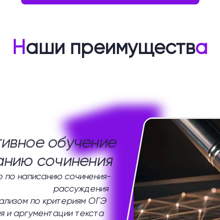
Н
аши преимуществ
а
1
ивное обучение
анию сочинения
 по написанию сочинения-
рассуждения
нализом по критериям ОГЭ
я и аргументации текста