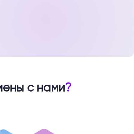
мены с нами
?