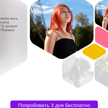
ровали весь
ачала
Э, аххаха!
 Реально
Попробовать 3 дня бесплатно