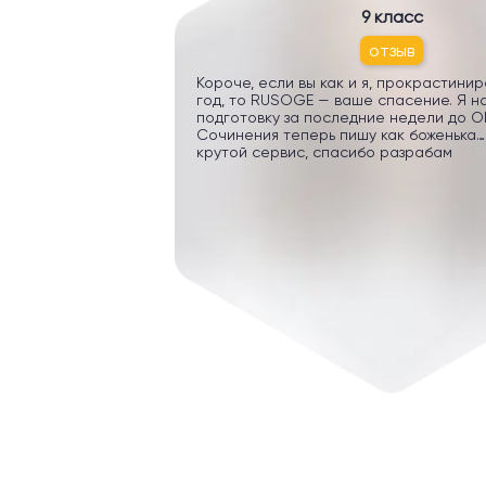
9 класс
отзыв
Короче, если вы как и я, прокрастини
год, то RUSOGE — ваше спасение. Я н
подготовку за последние недели до ОГ
Сочинения теперь пишу как боженька…
крутой сервис, спасибо разрабам