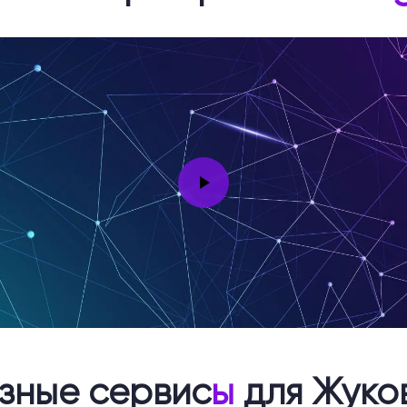
зные сервис
ы
для Жуко