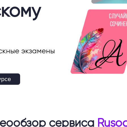
скому
скные экзамены
урсе
еообзор сервиса
Rusog