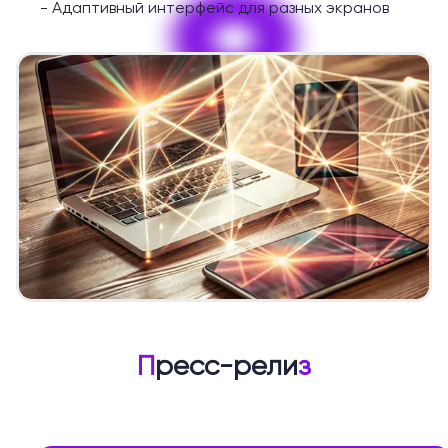
9
-
Адаптивный интерфейс для разных экранов
П
ресс-рели
з