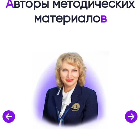
А
вторы методических
материало
в