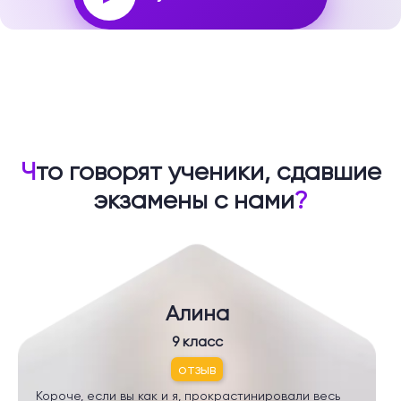
Ч
то говорят ученики, сдавшие
экзамены с нами
?
Алина
9 класс
отзыв
Короче, если вы как и я, прокрастинировали весь