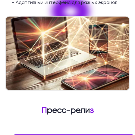
9
-
Адаптивный интерфейс для разных экранов
П
ресс-рели
з