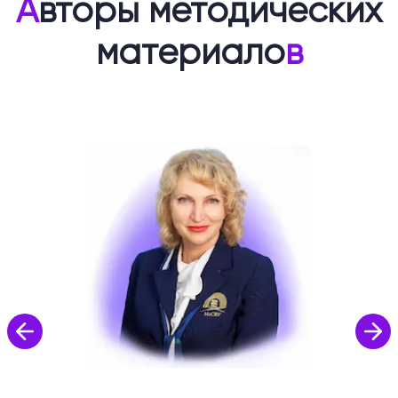
А
вторы методических
материало
в