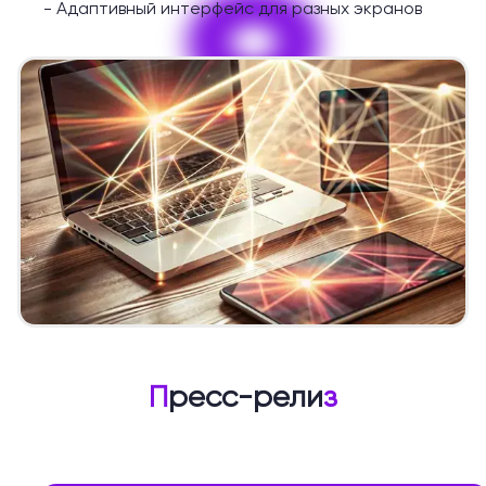
9
-
Адаптивный интерфейс для разных экранов
П
ресс-рели
з