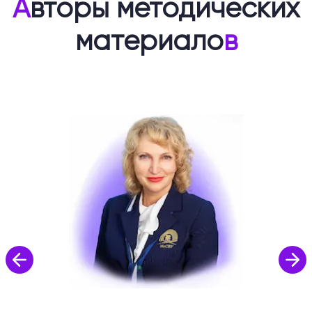
А
вторы методических
материало
в