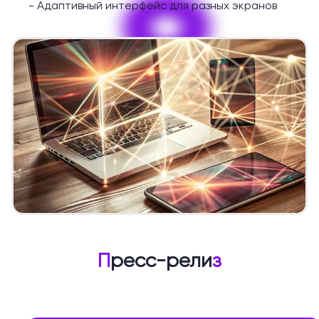
9
-
Адаптивный интерфейс для разных экранов
П
ресс-рели
з