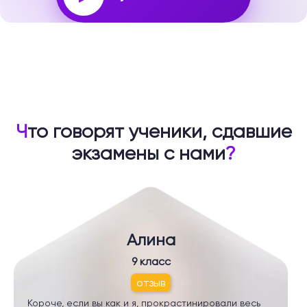
Ч
то говорят ученики, сдавшие
экзамены с нами
?
Алина
9 класс
отзыв
Короче, если вы как и я, прокрастинировали весь