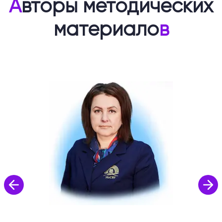
А
вторы методических
материало
в