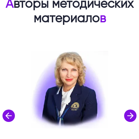
А
вторы методических
материало
в