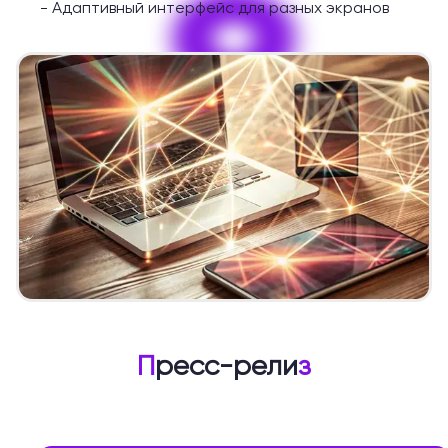
9
-
Адаптивный интерфейс для разных экранов
П
ресс-рели
з