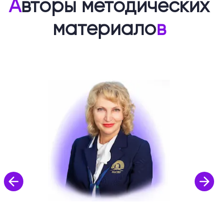
А
вторы методических
материало
в