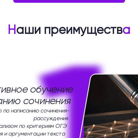
Н
аши преимуществ
а
1
ивное обучение
анию сочинения
 по написанию сочинения-
рассуждения
нализом по критериям ОГЭ
я и аргументации текста