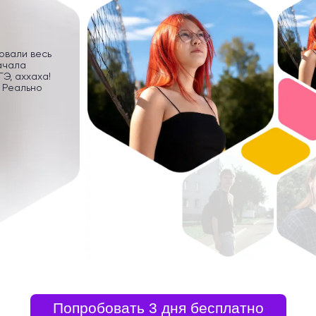
ровали весь
ачала
Э, аххаха!
 Реально
Попробовать 3 дня бесплатно