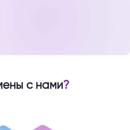
мены с нами
?