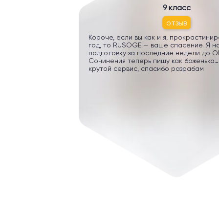
9 класс
отзыв
Короче, если вы как и я, прокрастини
год, то RUSOGE — ваше спасение. Я н
подготовку за последние недели до ОГ
Сочинения теперь пишу как боженька…
крутой сервис, спасибо разрабам