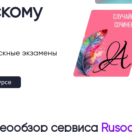
скому
скные экзамены
урсе
еообзор сервиса
Rusog