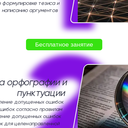
о формулировке тезиса и
написанию аргументов
2
Бесплатное занятие
а орфографии и
пунктуации
ление допущенных ошибок
шибок согласно правилам
ение допущенных ошибок
к для целенаправленной