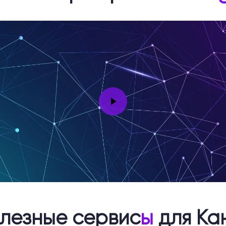
лезные сервис
ы
для Ка