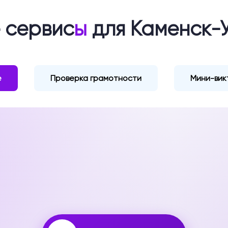
 сервис
ы
для Каменск-
е
Проверка грамотности
Мини-вик