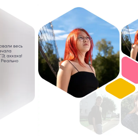
ровали весь
ачала
Э, аххаха!
 Реально