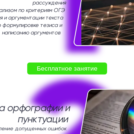
1
рассуждения
нализом по критериям ОГЭ
я и аргументации текста
о формулировке тезиса и
написанию аргументов
2
Бесплатное занятие
а орфографии и
пунктуации
ление допущенных ошибок