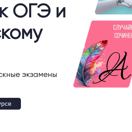
к ОГЭ и
скому
скные экзамены
урсе