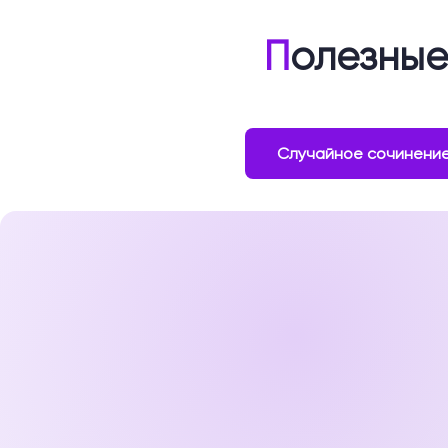
П
олезные
Случайное сочинени