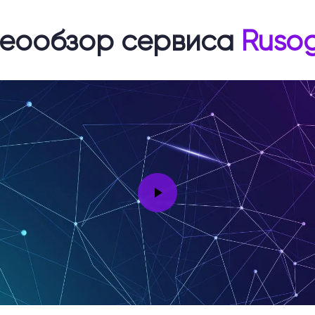
еообзор сервиса
Rusog