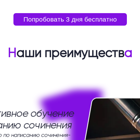
Попробовать 3 дня бесплатно
Н
аши преимуществ
а
ивное обучение
анию сочинения
 по написанию сочинения-