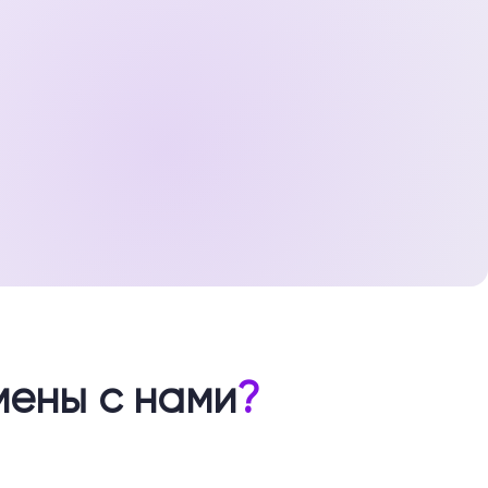
мены с нами
?