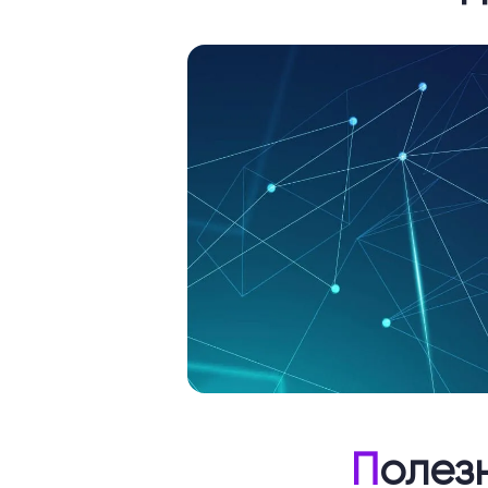
П
олез