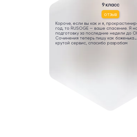
9 класс
отзыв
Короче, если вы как и я, прокрастини
год, то RUSOGE — ваше спасение. Я н
подготовку за последние недели до ОГ
Сочинения теперь пишу как боженька…
крутой сервис, спасибо разрабам