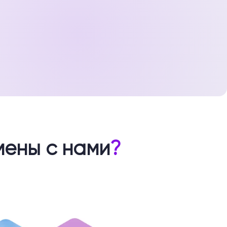
мены с нами
?