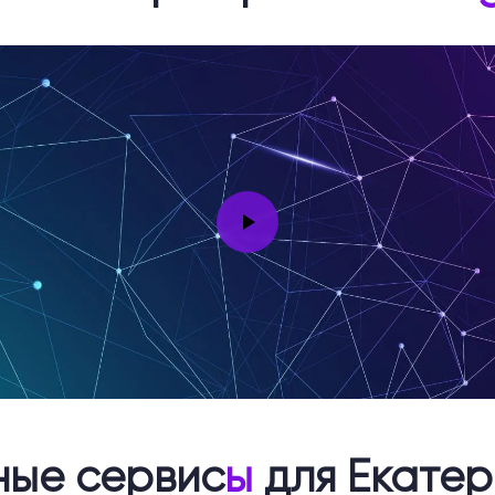
ные сервис
ы
для Екатер