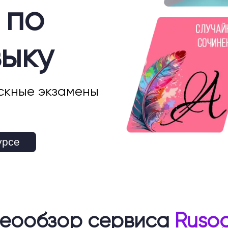
 по
зыку
скные экзамены
урсе
еообзор сервиса
Rusog