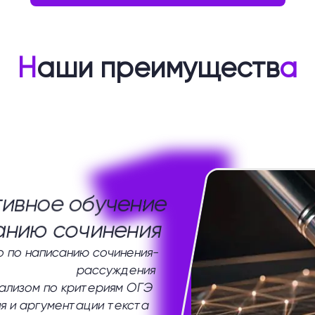
Н
аши преимуществ
а
1
ивное обучение
анию сочинения
 по написанию сочинения-
рассуждения
нализом по критериям ОГЭ
я и аргументации текста