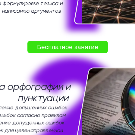
о формулировке тезиса и
написанию аргументов
2
Бесплатное занятие
а орфографии и
пунктуации
ление допущенных ошибок
шибок согласно правилам
ение допущенных ошибок
к для целенаправленной