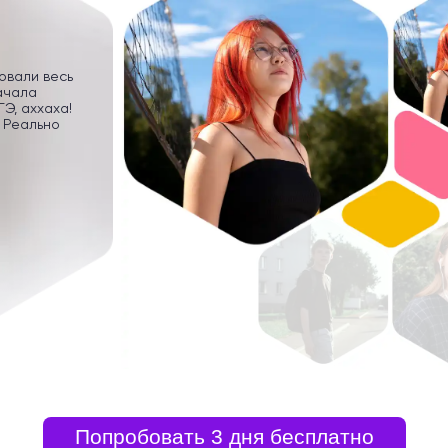
ровали весь
ачала
Э, аххаха!
 Реально
Попробовать 3 дня бесплатно