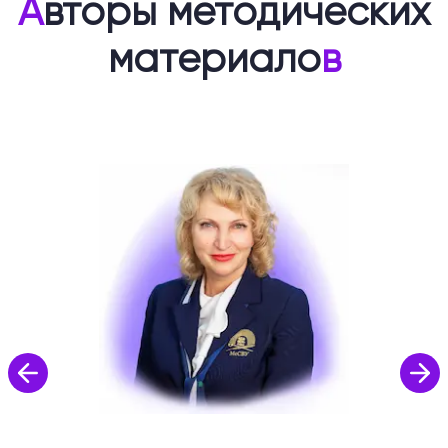
А
вторы методических
материало
в