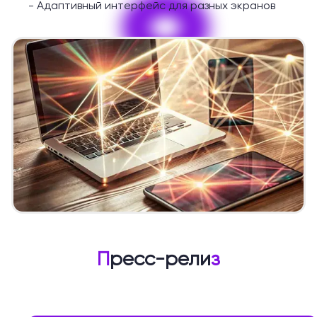
9
-
Адаптивный интерфейс для разных экранов
П
ресс-рели
з