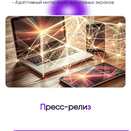
9
-
Адаптивный интерфейс для разных экранов
П
ресс-рели
з