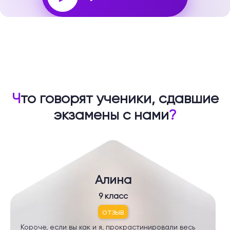
Ч
то говорят ученики, сдавшие
экзамены с нами
?
Алина
9 класс
отзыв
Короче, если вы как и я, прокрастинировали весь