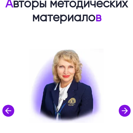
А
вторы методических
материало
в